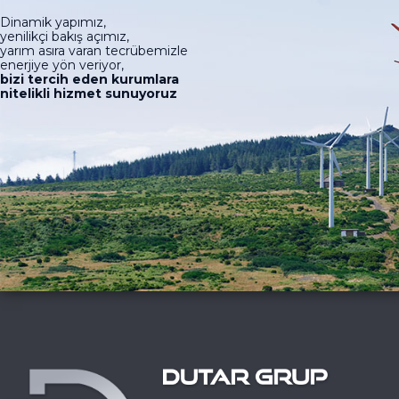
Dinamik yapımız,
yenilikçi bakış açımız,
yarım asıra varan tecrübemizle
enerjiye yön veriyor,
bizi tercih eden kurumlara
nitelikli hizmet sunuyoruz