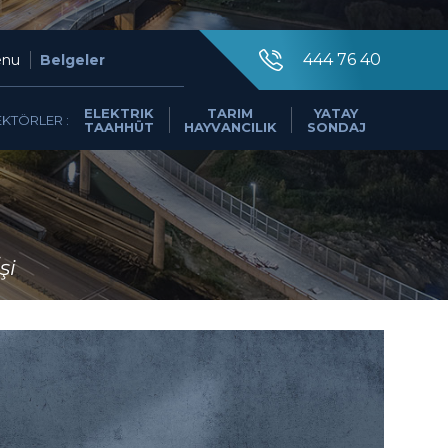
×
444 76 40
nu
Belgeler
ELEKTRIK
TARIM
YATAY
EKTÖRLER :
TAAHHÜT
HAYVANCILIK
SONDAJ
444 76 40
şi
0549 494 85 49
info@dutar.com.tr