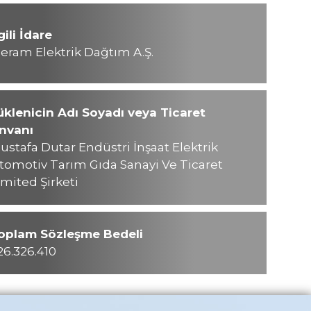
lgili İdare
eram Elektrik Dağtım A.Ş.
üklenicin Adı Soyadı veya Ticaret
nvanı
ustafa Dutar Endüstri İnşaat Elektrik
tomotiv Tarım Gıda Sanayi Ve Ticaret
imited Şirketi
oplam Sözleşme Bedeli
26.326.410