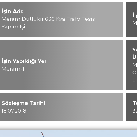
İşin Adı:
İ
Meram Dutlukır 630 Kva Trafo Tesis
M
Yapım İşi
Y
Ü
İşin Yapıldığı Yer
M
Meram-1
O
L
Sözleşme Tarihi
T
18.07.2018
3