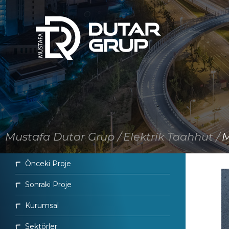
×
Anasayfa
Kurumsal
Sektörler
Projelerimiz
Mustafa Dutar Grup /
Elektrik Taahhüt /
M
Hizmetler
Önceki Proje
Haberler ve Duyurular
Sonraki Proje
Referanslar
Kurumsal
Politikalar
Sektörler