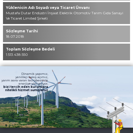
Yüklenicin Adı Soyadı veya Ticaret Ünvanı
Mustafa Dutar Endüstri İnşaat Elektrik Otomotiv Tarım Gıda Sanayi
Ve Ticaret Limited Şirketi
Sözleşme Tarihi
18.07.2018
Toplam Sözleşme Bedeli
1.513.438.550
Dinamik yapımız,
yenilikçi bakış açımız,
yarım asıra varan tecrübemizle
enerjiye yön veriyor,
bizi tercih eden kurumlara
nitelikli hizmet sunuyoruz