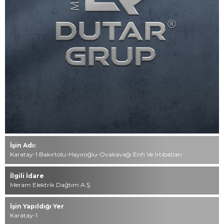
İletişim
0549 494 85 49
444 76 40
info@dutar.com.tr
Tüm hakkı saklıdır. Sitemizde kullanılan tüm içerik ve görseller
Mustafa Dutar Grup’a ait olup izinsiz kullanımı hukuki yaptırıma
tabidir.
İşin Adı:
Karatay-1 Bakırtolu-Hayıroğlu-Ovakavağı Enh Ve İrtibatları
İlgili İdare
Meram Elektrik Dağtım A.Ş.
İşin Yapıldığı Yer
Karatay-1