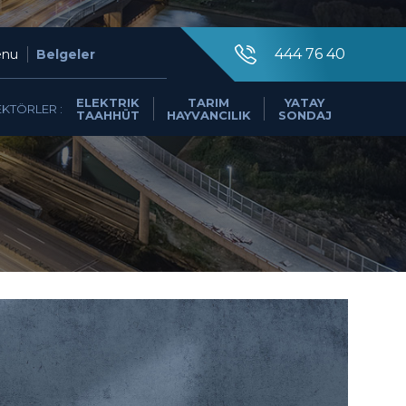
×
444 76 40
nu
Belgeler
ELEKTRIK
TARIM
YATAY
EKTÖRLER :
TAAHHÜT
HAYVANCILIK
SONDAJ
444 76 40
0549 494 85 49
info@dutar.com.tr