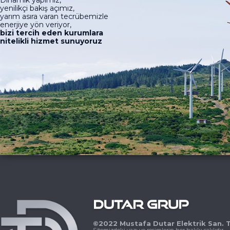
Dinamik yapımız,
yenilikçi bakış açımız,
yarım asıra varan tecrübemizle
enerjiye yön veriyor,
bizi tercih eden kurumlara
nitelikli hizmet sunuyoruz
©2022 Mustafa Dutar Elektrik San. Tic