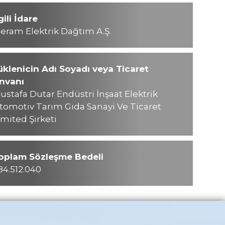
lgili İdare
eram Elektrik Dağtım A.Ş.
üklenicin Adı Soyadı veya Ticaret
nvanı
ustafa Dutar Endüstri İnşaat Elektrik
tomotiv Tarım Gıda Sanayi Ve Ticaret
imited Şirketi
oplam Sözleşme Bedeli
84.512.040