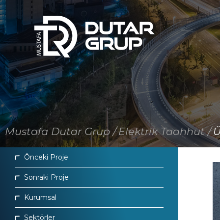
×
Anasayfa
Kurumsal
Sektörler
Projelerimiz
Mustafa Dutar Grup /
Elektrik Taahhüt /
Ü
Hizmetler
Önceki Proje
Haberler ve Duyurular
Sonraki Proje
Referanslar
Kurumsal
Politikalar
Sektörler