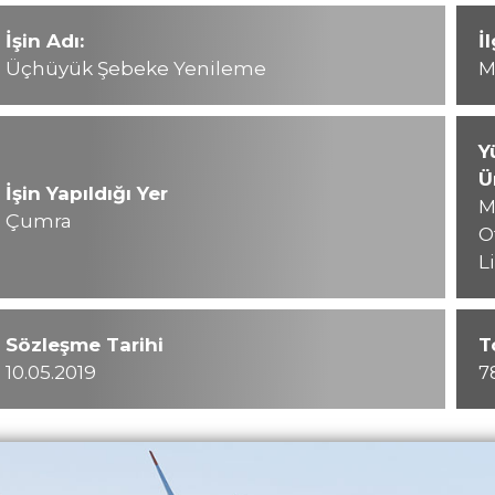
İşin Adı:
İ
Üçhüyük Şebeke Yenileme
M
Y
Ü
İşin Yapıldığı Yer
M
Çumra
O
L
Sözleşme Tarihi
T
10.05.2019
7