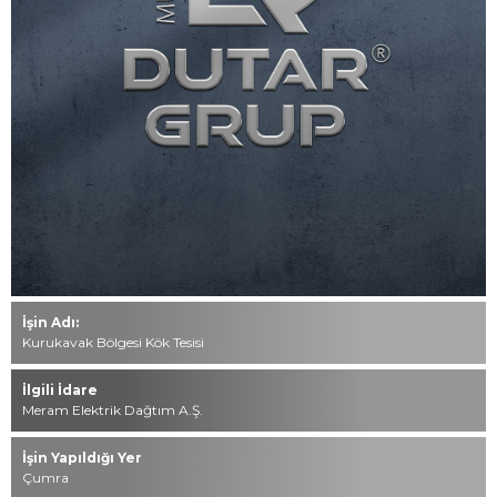
İletişim
0549 494 85 49
444 76 40
info@dutar.com.tr
Tüm hakkı saklıdır. Sitemizde kullanılan tüm içerik ve görseller
Mustafa Dutar Grup’a ait olup izinsiz kullanımı hukuki yaptırıma
tabidir.
İşin Adı:
Kurukavak Bölgesi Kök Tesisi
İlgili İdare
Meram Elektrik Dağtım A.Ş.
İşin Yapıldığı Yer
Çumra