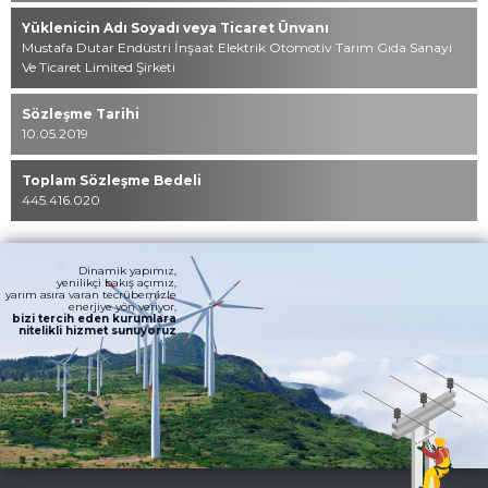
Yüklenicin Adı Soyadı veya Ticaret Ünvanı
Mustafa Dutar Endüstri İnşaat Elektrik Otomotiv Tarım Gıda Sanayi
Ve Ticaret Limited Şirketi
Sözleşme Tarihi
10.05.2019
Toplam Sözleşme Bedeli
445.416.020
Dinamik yapımız,
yenilikçi bakış açımız,
yarım asıra varan tecrübemizle
enerjiye yön veriyor,
bizi tercih eden kurumlara
nitelikli hizmet sunuyoruz