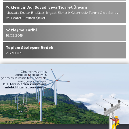
Yüklenicin Adı Soyadı veya Ticaret Ünvanı
Mustafa Dutar Endüstri İnşaat Elektrik Otomotiv Tarım Gıda Sanayi
Ve Ticaret Limited Şirketi
Sözleşme Tarihi
16.02.2019
Toplam Sözleşme Bedeli
2.880.019
Dinamik yapımız,
yenilikçi bakış açımız,
yarım asıra varan tecrübemizle
enerjiye yön veriyor,
bizi tercih eden kurumlara
nitelikli hizmet sunuyoruz