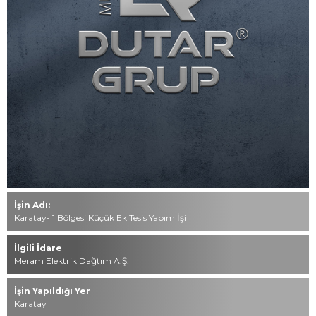
İletişim
0549 494 85 49
444 76 40
info@dutar.com.tr
Tüm hakkı saklıdır. Sitemizde kullanılan tüm içerik ve görseller
Mustafa Dutar Grup’a ait olup izinsiz kullanımı hukuki yaptırıma
tabidir.
İşin Adı:
Karatay- 1 Bölgesi Küçük Ek Tesis Yapım İşi
İlgili İdare
Meram Elektrik Dağtım A.Ş.
İşin Yapıldığı Yer
Karatay