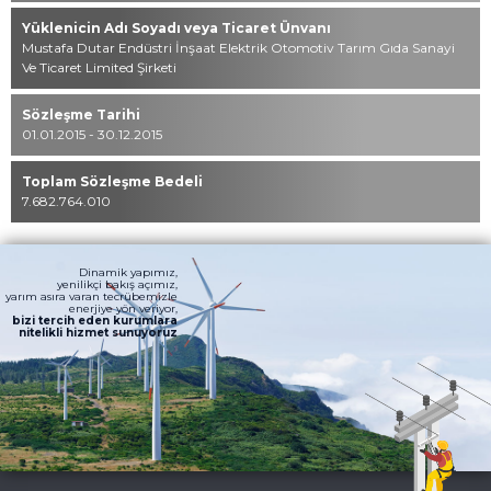
Yüklenicin Adı Soyadı veya Ticaret Ünvanı
Mustafa Dutar Endüstri İnşaat Elektrik Otomotiv Tarım Gıda Sanayi
Ve Ticaret Limited Şirketi
Sözleşme Tarihi
01.01.2015 - 30.12.2015
Toplam Sözleşme Bedeli
7.682.764.010
Dinamik yapımız,
yenilikçi bakış açımız,
yarım asıra varan tecrübemizle
enerjiye yön veriyor,
bizi tercih eden kurumlara
nitelikli hizmet sunuyoruz