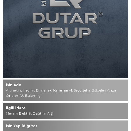
İletişim
0549 494 85 49
444 76 40
info@dutar.com.tr
Tüm hakkı saklıdır. Sitemizde kullanılan tüm içerik ve görseller
Mustafa Dutar Grup’a ait olup izinsiz kullanımı hukuki yaptırıma
tabidir.
İşin Adı:
Altınekin, Hadim, Ermenek, Karaman-1, Seydişehir Bölgeleri Arıza
Onarım Ve Bakım İşi
İlgili İdare
Meram Elektrik Dağtım A.Ş.
İşin Yapıldığı Yer